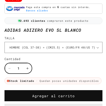
oferta
6
Paga esta compra en
cuotas sin interés.
Bancos aliados
2.693 clientes
compraron este producto
ADIDAS ADIZERO EVO SL BLANCO
TALLA
Cantidad
Cantidad
Reducir
Aumentar
cantidad
cantidad
para
para
Stock limitado
· Quedan pocas unidades disponibles
ADIDAS
ADIDAS
ADIZERO
ADIZERO
EVO
EVO
Agregar al carrito
SL
SL
BLANCO
BLANCO