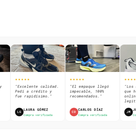
★★★★★
★★★★★
★★★★★
"Excelente calidad.
"El empaque llegó
"Los m
Pedí a crédito y
impecable, 100%
que he
fue rapidísimo."
recomendados."
online
legit.
LAURA GÓMEZ
CARLOS DÍAZ
JUA
LG
CD
JM
Compra verificada
Compra verificada
Comp